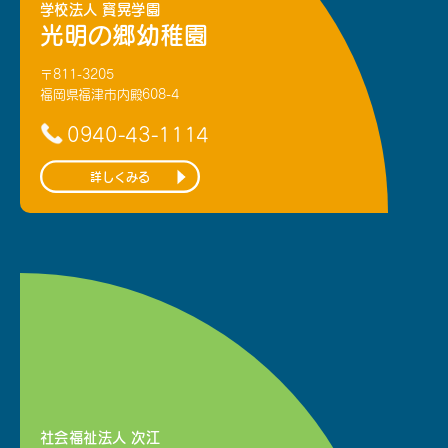
学校法人 寳晃学園
光明の郷幼稚園
〒811-3205
福岡県福津市内殿608-4
0940-43-1114
詳しくみる
社会福祉法人 次江