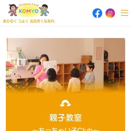
あかるく つよく おおきくなあれ
親子教室
～ちっちゃい子Club～