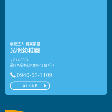
学校法人 寳晃学園
光明幼稚園
〒811-3304
福岡県福津市津屋崎7丁目12-1
0940-52-1109
詳しくみる