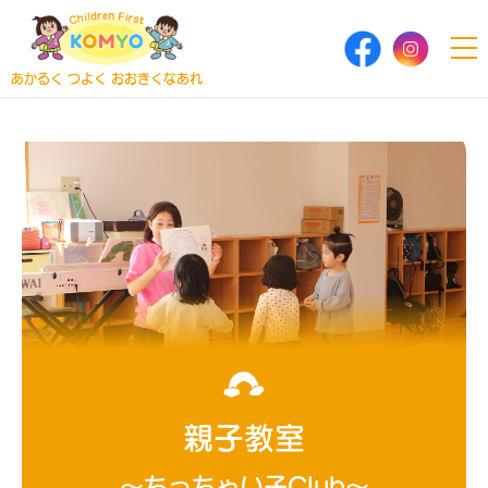
あかるく つよく おおきくなあれ
親子教室
～ちっちゃい子Club～