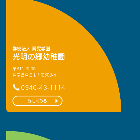
学校法人 寳晃学園
光明の郷幼稚園
〒811-3205
福岡県福津市内殿608-4
0940-43-1114
詳しくみる