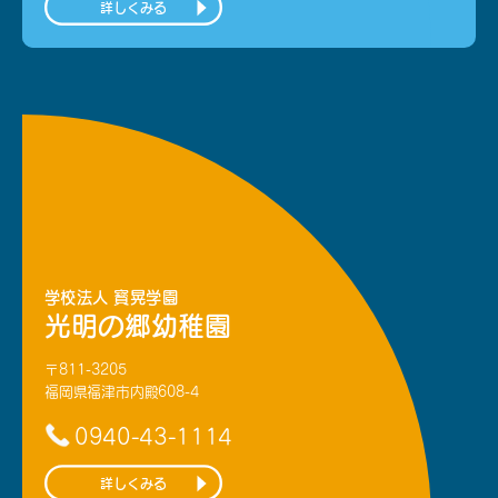
詳しくみる
学校法人 寳晃学園
光明の郷幼稚園
〒811-3205
福岡県福津市内殿608-4
0940-43-1114
詳しくみる