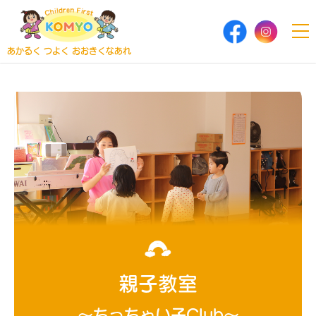
あかるく つよく おおきくなあれ
親子教室
～ちっちゃい子Club～