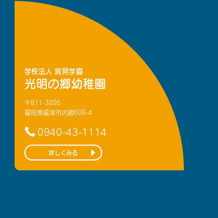
学校法人 寳晃学園
光明の郷幼稚園
〒811-3205
福岡県福津市内殿608-4
0940-43-1114
詳しくみる