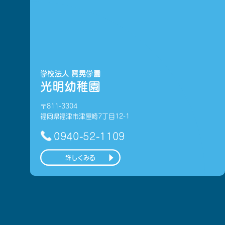
学校法人 寳晃学園
光明幼稚園
〒811-3304
福岡県福津市津屋崎7丁目12-1
0940-52-1109
詳しくみる