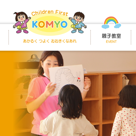
親子教室
あかるく つよく おおきくなあれ
EVENT