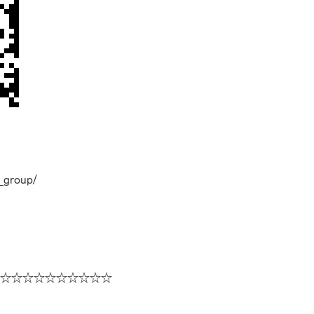
_group/
☆☆☆☆☆☆☆☆☆☆