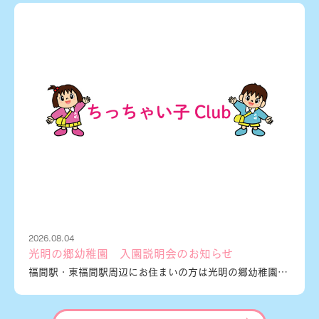
2026.08.04
光明の郷幼稚園 入園説明会のお知らせ
福間駅・東福間駅周辺にお住まいの方は光明の郷幼稚園へ～光明の郷幼稚園へ入園をお考えの方へ、入園説明会のお知らせです。日程：令和８年８月２８日（金）時間：１３時００分～（１時間程度）場所：光明の郷幼稚園遊戯室（福岡県福津市内殿６０８－４）お問合せ：０９４０－４３－１１１４駐車場など、詳しい情報はPDFをご覧ください。