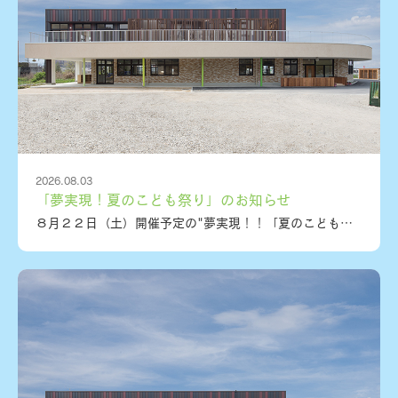
2026.08.03
「夢実現！夏のこども祭り」のお知らせ
８月２２日（土）開催予定の"夢実現！！「夏のこども祭り」"のお知らせです♪今年度３回目を迎えるこのお祭りは、E・TProjetという学生メンバーが企画しています。昨年度よりさらにパワーアップして、より多くの体験ブース、飲食ブース、職業体験やオープンキャンパスなども開催予定です。たくさんの専門学校や大学、企業や団体の皆様が、学生が企画・運営するこの夏祭りに協力してくださっています。みなさん夏休みに入って何をしようかな～と考えていらっしゃる方も多いかと思います。幼児、小学生のみなさんには、ぜひ、学生が考えてくれている楽しい企画が盛りだくさんの夏祭りにお越しください☆楽しいだけではなく、自分の夢を見つけるきっかけとなるかも！？この夏祭りは、どなたでも参加できます！ご家族、お友達などたくさんお誘いあわせの上、ご参加ください♪みなさんのご来場をお待ちしています！