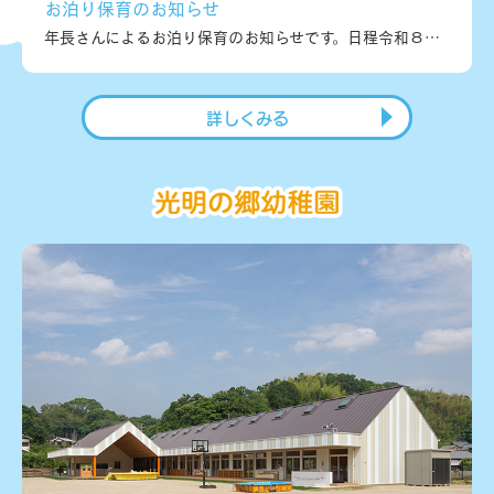
お泊り保育のお知らせ
年長さんによるお泊り保育のお知らせです。日程令和８年７月２３日（木）～７月２４日（金）１泊２日の大冒険です！年長さんは親元を離れ、幼稚園にお泊りします。ドキドキワクワク、初めてで心配…かもしれませんが、この体験が子ども達の成長につながることを期待したいです！
詳しくみる