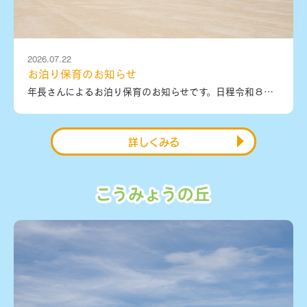
2026.07.22
お泊り保育のお知らせ
年長さんによるお泊り保育のお知らせです。日程令和８年７月２９日（水）～７月３０日（木）１泊２日の大冒険です！年長さんは親元を離れ、幼稚園にお泊りします。ドキドキワクワク、初めてで心配…かもしれませんが、この体験が子ども達の成長につながることを期待したいです！
詳しくみる