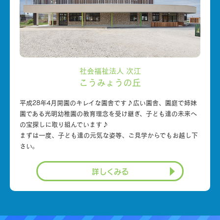
社会福祉法人 次江
こうみょうの丘
平成28年4月開園のキレイな園舎です♪広い園舎、園庭で姉妹
園である光明幼稚園の教育理念を受け継ぎ、子ども達の未来へ
の宝探しに取り組んでいます♪
まずは一度、子ども達の元気な姿等、ご見学からでもお越し下
さい。
詳しくみる