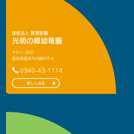
学校法人 寳晃学園
光明の郷幼稚園
〒811-3205
福岡県福津市内殿608-4
0940-43-1114
詳しくみる