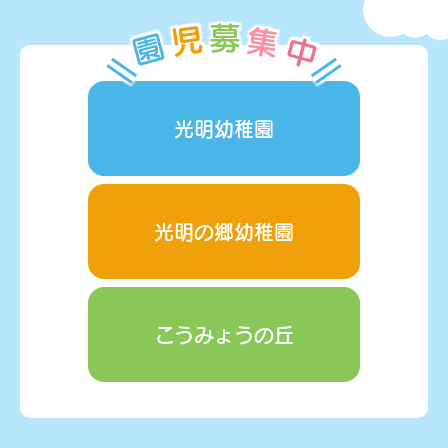
児
募
集
園
中
光明幼稚園
光明の郷幼稚園
こうみょうの丘