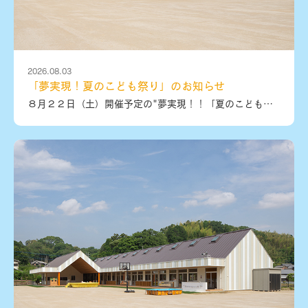
2026.08.03
「夢実現！夏のこども祭り」のお知らせ
８月２２日（土）開催予定の"夢実現！！「夏のこども祭り」"のお知らせです♪今年度３回目を迎えるこのお祭りは、E・TProjetという学生メンバーが企画しています。昨年度よりさらにパワーアップして、より多くの体験ブース、飲食ブース、職業体験やオープンキャンパスなども開催予定です。たくさんの専門学校や大学、企業や団体の皆様が、学生が企画・運営するこの夏祭りに協力してくださっています。みなさん夏休みに入って何をしようかな～と考えていらっしゃる方も多いかと思います。幼児、小学生のみなさんには、ぜひ、学生が考えてくれている楽しい企画が盛りだくさんの夏祭りにお越しください☆楽しいだけではなく、自分の夢を見つけるきっかけとなるかも！？この夏祭りは、どなたでも参加できます！ご家族、お友達などたくさんお誘いあわせの上、ご参加ください♪みなさんのご来場をお待ちしています！