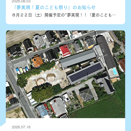
2026.08.03
「夢実現！夏のこども祭り」のお知らせ
８月２２日（土）開催予定の"夢実現！！「夏のこども祭り」"のお知らせです♪今年度３回目を迎えるこのお祭りは、E・TProjetという学生メンバーが企画しています。昨年度よりさらにパワーアップして、より多くの体験ブース、飲食ブース、職業体験やオープンキャンパスなども開催予定です。たくさんの専門学校や大学、企業や団体の皆様が、学生が企画・運営するこの夏祭りに協力してくださっています。みなさん夏休みに入って何をしようかな～と考えていらっしゃる方も多いかと思います。幼児、小学生のみなさんには、ぜひ、学生が考えてくれている楽しい企画が盛りだくさんの夏祭りにお越しください☆楽しいだけではなく、自分の夢を見つけるきっかけとなるかも！？この夏祭りは、どなたでも参加できます！ご家族、お友達などたくさんお誘いあわせの上、ご参加ください♪みなさんのご来場をお待ちしています！
2026.07.16