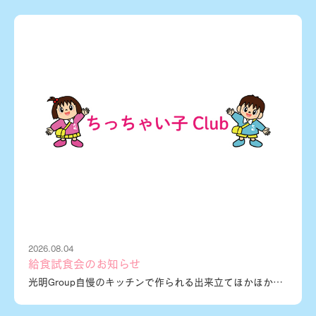
2026.08.04
給食試食会のお知らせ
光明Group自慢のキッチンで作られる出来立てほかほかのおいしい給食を食べてみませんか！？日程：令和８年９月７日（月）時間：１１時３０分～（受付開始１１時１５分～１F裏玄関事務室前で受付）場所：光明幼稚園NurseryHouse２F（福岡県福津市津屋崎７丁目１２－１）持参物：お箸・スプーン・水筒・ハンドタオル等試食費：３５０円／１食お問合せ先：0940-52-1109準備の都合上、８月２１日（金）までにお申し込みください。※締め切り日を過ぎた後で参加をご希望される場合は個別にお電話にてお問い合わせください。※お申込みの際、希望食数・アレルギーの有無をお知らせください。※アレルギーへの対応は事前相談が必要となります。当日の対応は致しかねます。